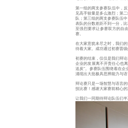
喜讯丨星空(中国)荣登2023北京
第一组的两支参赛队伍中，反
见高手较量是多么激烈；第二
会议回顾丨第二届ZAODX世界
队；第三组的两支参赛队伍中
表队的分数差距不到一分，比
会议预告丨星空(中国)与您相
至强烈要求让参赛双方的自
赛。
汇聚智慧 ：善济学社第一
在大家意犹未尽之时，我们的
热烈祝贺：广开控股生命
待着大家。成功通过初赛晋级
初赛的结束，仅仅是我们辩论
广州开发区管委会副主任
企业的发展离不开责任心也离
送炭”。参赛队伍围绕着在企
广州市黄埔区委书记陈杰
涌现出大批极具思辨能力与语
星空(中国)与高博医疗集团达
辩论赛只是一场智慧与语言的
技比赛！感谢大家赛前精心的
喜讯！星空(中国)成功入选“
让我们一同期待辩论队伍们半
喜讯！星空(中国)获评北京市
喜讯！星空(中国)医学参考实
星空(中国)荣获经开区五星公