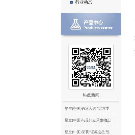
行业动态
星空(中国)在2017年RELA试验中
再
星空(中国)在2018年卫生部参考
为促进医学装备领域发展
山水之都，美丽重庆！利
星空(中国)荣获“2017年度中国
2017全国检验大会圆满落幕
星空(中国)闪耀CACLP 2025：创
新
邀请函丨星空(中国)邀您共聚
热点新闻
星空(中国)获评中上协“2024上
星空(中国)再次入选 “北京专
星空(中国)与苏州立禾生物正
星空(中国)荣获“证券之星·资