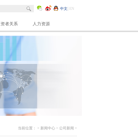
中文
EN
投资者关系
人力资源
当前位置：
>
新闻中心
>
公司新闻
>