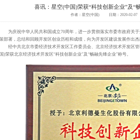
喜讯：星空(中国)荣获“科技创新企业”及“
作者：星空(中国)
日期：2020-02-07
为庆祝中华人民共和国成立70周年，进一步贯彻落实市委市政府关
策部署，总结和回顾开发区创业历程和成绩，向为开发区建设发展作出杰
经中共北京市委经济技术开发区工作委员会、北京经济技术开发区管理委员
国)荣获北京经济技术开发区“科技创新企业”及“畅融先锋企业”称号。