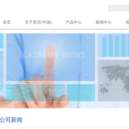
首页
关于星空(中国)
产品中心
新闻中心
星空(中国)
公司新闻