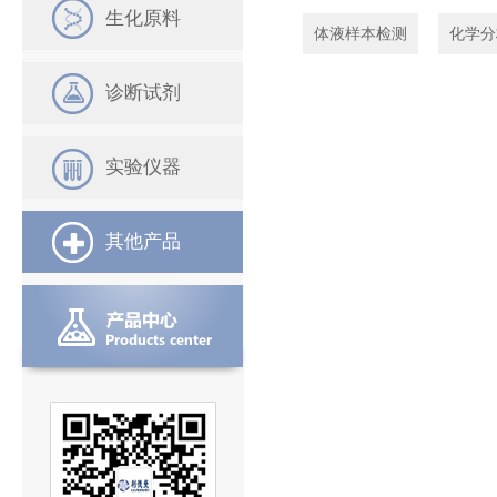
生化原料
体液样本检测
化学分
诊断试剂
实验仪器
其他产品