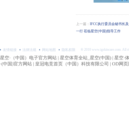
上一篇：
IFCC执行委员会秘书长
一行 莅临星空(中国)指导工作
® 2010 www.igskincare.com. All
友情链接
法律法规
网站地图
隐私权限
星空·（中国）电子官方网站
|
星空体育全站_星空(中国)
|
星空·
·(中国)官方网站
|
皇冠电竞首页（中国）科技有限公司
|
OD网页