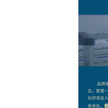
喜讯：星空(中国)参考实验室
星空(中国)成功举办2018年代理
星空(中国)盛大亮相2018美国芝
星空(中国)在2017年RELA试验中
再
星空(中国)在2018年卫生部参考
为促进医学装备领域发展
山水之都，美丽重庆！利
星空(中国)荣获“2017年度中国
2017全国检验大会圆满落幕
星空(中国)闪耀CACLP 2025：创
新
邀请函丨星空(中国)邀您共聚
星空(中国)获评中上协“2024上