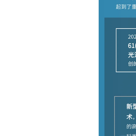
喜讯！星空(中国)获评北京市
喜讯！星空(中国)医学参考实
星空(中国)荣获经开区五星公
星空(中国)签约MAI47、纷享销
客
星空(中国)与润达医疗达成战
星空(中国)董事长王凯翔先生
喜讯！星空(中国)医学参考实
阿匹斯科技两项新型冠状
心系武汉|北京星空(中国)向湖
喜讯：星空(中国)荣获“科技
“乘风.破浪.共创.辉煌”