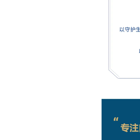
客
星空(中国)与润达医疗达成战
星空(中国)董事长王凯翔先生
喜讯！星空(中国)医学参考实
阿匹斯科技两项新型冠状
心系武汉|北京星空(中国)向湖
喜讯：星空(中国)荣获“科技
“乘风.破浪.共创.辉煌”
喜讯：星空(中国)喜迎高新科
感恩有你 一路同行 丨利德
强强联手 共铸辉煌 | 利德
喜讯：星空(中国)荣获“2018年