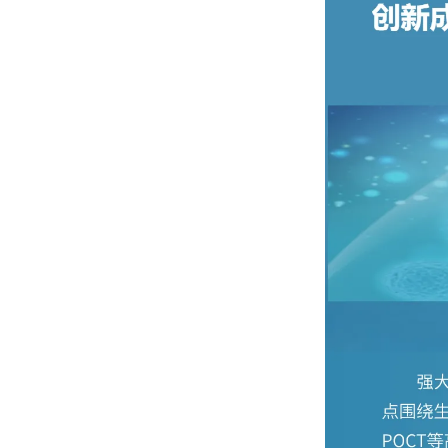
喜报|星空(中国)获评北京经开
科研创新│星空(中国)ST2科研
科研创新 │ 星空(中国)子公司
喜讯丨星空(中国)荣登2023北京
会议回顾丨第二届ZAODX世界
会议预告丨星空(中国)与您相
汇聚智慧 ：善济学社第一
热烈祝贺：广开控股生命
广州开发区管委会副主任
广州市黄埔区委书记陈杰
星空(中国)与高博医疗集团达
喜讯！星空(中国)成功入选“