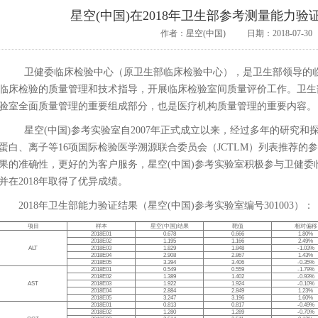
星空(中国)在2018年卫生部参考测量能力
作者：星空(中国)
日期：2018-07-30
卫健委临床检验中心（原卫生部临床检验中心），是卫生部领导的
临床检验的质量管理和技术指导，开展临床检验室间质量评价工作。卫生
验室全面质量管理的重要组成部分，也是医疗机构质量管理的重要内容。
星空(中国)参考实验室自2007年正式成立以来，经过多年的研究
蛋白、离子等16项国际检验医学溯源联合委员会（JCTLM）列表推荐的
果的准确性，更好的为客户服务，星空(中国)参考实验室积极参与卫健
并在2018年取得了优异成绩。
2018年卫生部能力验证结果（星空(中国)参考实验室编号301003）：
项目
样本
星空(中国)结果
靶值
相对偏移
2018E01
0.678
0.666
1.80%
2018E02
1.195
1.166
2.49%
ALT
2018E03
1.829
1.848
-1.03%
2018E04
2.908
2.867
1.43%
2018E05
3.394
3.406
-0.35%
2018E01
0.549
0.559
-1.79%
2018E02
1.389
1.402
-0.93%
AST
2018E03
1.922
1.924
-0.10%
2018E04
2.884
2.849
1.23%
2018E05
3.247
3.196
1.60%
2018E01
0.813
0.817
-0.49%
2018E02
1.280
1.289
-0.70%