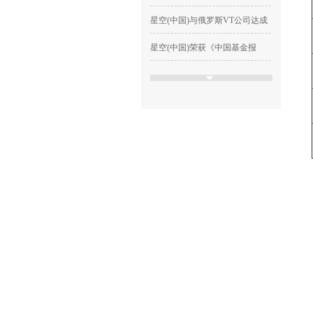
星空(中国)与俄罗斯VT公司达成
星空(中国)荣获《中国基金报
清远市市委副书记、市长
中国品牌日丨 星空(中国)以品
活动回顾丨响应健康中国
IFCC执行委员会秘书长及北
星空网页版登录入口丨星空(中
国)2023年度
2024年会盛典丨星空(中国)年会
喜报|星空(中国)获评北京经开
科研创新│星空(中国)ST2科研
科研创新 │ 星空(中国)子公司