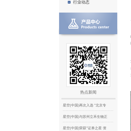
行业动态
星空(中国)在2017年RELA试验中
再
星空(中国)在2018年卫生部参考
为促进医学装备领域发展
山水之都，美丽重庆！利
星空(中国)荣获“2017年度中国
2017全国检验大会圆满落幕
星空(中国)闪耀CACLP 2025：创
新
邀请函丨星空(中国)邀您共聚
热点新闻
星空(中国)获评中上协“2024上
星空(中国)再次入选 “北京专
星空(中国)与苏州立禾生物正
星空(中国)荣获“证券之星·资