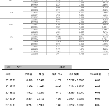
GGT
2018E03
2.514
2.511
0.12%
2018E04
3.228
3.242
-0.43%
2018E05
4.047
4.055
-0.20%
2018E01
1.566
1.569
-0.19%
2018E02
3.976
4.005
-0.72%
ALP
2018E03
6.584
6.717
-1.98%
2018E04
8.011
8.121
-1.35%
2018E05
9.458
9.603
-1.51%
2018E01
1.960
1.967
-0.36%
2018E02
3.972
4.005
-0.82%
AMY
2018E03
6.799
6.832
-0.48%
2018E04
9.589
9.589
0.00%
2018E05
11.242
11.198
0.39%
2018E01
2.321
2.329
-0.34%
2018E02
5.687
5.753
-1.15%
CK
2018E03
10.513
10.527
-0.13%
2018E04
13.952
13.919
0.24%
2018E05
18.595
18.606
-0.06%
2018E01
2.575
2.619
-1.68%
2018E02
3.252
3.292
-1.22%
LDH
2018E03
4.760
4.876
-2.38%
2018E04
6.905
7.017
-1.60%
2018E05
8.667
8.783
-1.32%