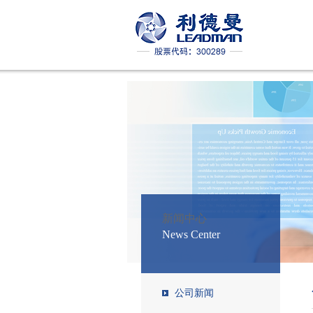
阿匹斯科技两项新型冠状
心系武汉|北京星空(中国)向湖
喜讯：星空(中国)荣获“科技
“乘风.破浪.共创.辉煌”
喜讯：星空(中国)喜迎高新科
感恩有你 一路同行 丨利德
强强联手 共铸辉煌 | 利德
喜讯：星空(中国)荣获“2018年
新闻中心
News Center
喜讯：星空(中国)参考实验室
星空(中国)成功举办2018年代理
星空(中国)盛大亮相2018美国芝
公司新闻