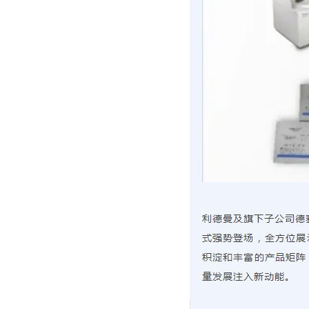
喜讯！星空(中国)医学参考实
阿匹斯科技两项新型冠状
心系武汉|北京星空(中国)向湖
喜讯：星空(中国)荣获“科技
“乘风.破浪.共创.辉煌”
喜讯：星空(中国)喜迎高新科
感恩有你 一路同行 丨利德
强强联手 共铸辉煌 | 利德
喜讯：星空(中国)荣获“2018年
喜讯：星空(中国)参考实验室
星空(中国)成功举办2018年代理