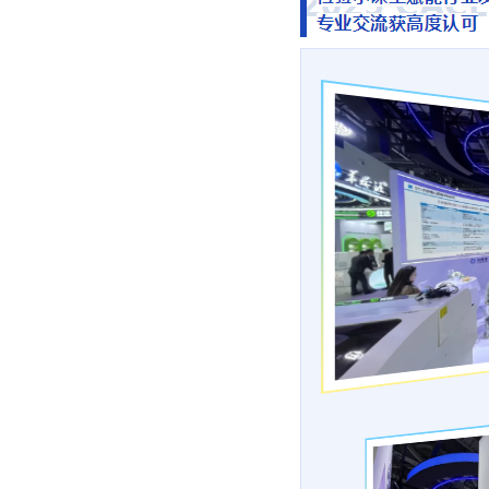
科研创新 │ 星空(中国)子公司
喜讯丨星空(中国)荣登2023北京
会议回顾丨第二届ZAODX世界
会议预告丨星空(中国)与您相
汇聚智慧 ：善济学社第一
热烈祝贺：广开控股生命
广州开发区管委会副主任
广州市黄埔区委书记陈杰
星空(中国)与高博医疗集团达
喜讯！星空(中国)成功入选“
喜讯！星空(中国)获评北京市
喜讯！星空(中国)医学参考实