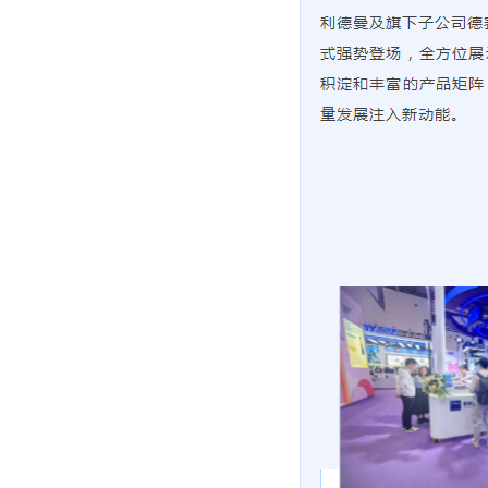
星空(中国)盛大亮相2018美国芝
星空(中国)在2017年RELA试验中
再
星空(中国)在2018年卫生部参考
为促进医学装备领域发展
山水之都，美丽重庆！利
星空(中国)荣获“2017年度中国
2017全国检验大会圆满落幕
星空(中国)闪耀CACLP 2025：创
新
邀请函丨星空(中国)邀您共聚
星空(中国)获评中上协“2024上
星空(中国)再次入选 “北京专
星空(中国)与苏州立禾生物正