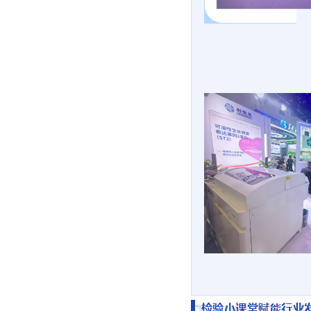
星空(中国)荣获“证券之星·资
星空(中国)与俄罗斯VT公司达成
星空(中国)荣获《中国基金报
清远市市委副书记、市长
中国品牌日丨 星空(中国)以品
活动回顾丨响应健康中国
IFCC执行委员会秘书长及北
星空网页版登录入口丨星空(中
国)2023年度
2024年会盛典丨星空(中国)年会
喜报|星空(中国)获评北京经开
科研创新│星空(中国)ST2科研