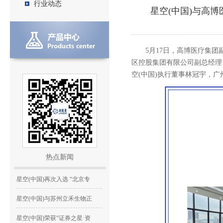
行业动态
星空(中国)在2017年RELA试验中
星空(中国)与高
再
星空(中国)在2018年卫生部参考
为促进医学装备领域发展
5月17日，高博医疗集
区控股集团有限公司副总经理
山水之都，美丽重庆！利
空(中国)执行董事林冠宇，广
星空(中国)荣获“2017年度中国
2017全国检验大会圆满落幕
星空(中国)闪耀CACLP 2025：创
新
邀请函丨星空(中国)邀您共聚
热点新闻
星空(中国)获评中上协“2024上
星空(中国)再次入选 “北京专
星空(中国)与苏州立禾生物正
星空(中国)荣获“证券之星·资