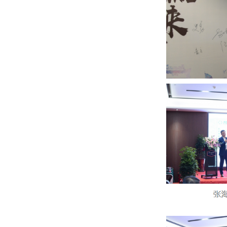
会议预告丨星空(中国)与您相
汇聚智慧 ：善济学社第一
热烈祝贺：广开控股生命
广州开发区管委会副主任
广州市黄埔区委书记陈杰
星空(中国)与高博医疗集团达
喜讯！星空(中国)成功入选“
喜讯！星空(中国)获评北京市
喜讯！星空(中国)医学参考实
星空(中国)荣获经开区五星公
星空(中国)签约MAI47、纷享销
客
星空(中国)与润达医疗达成战