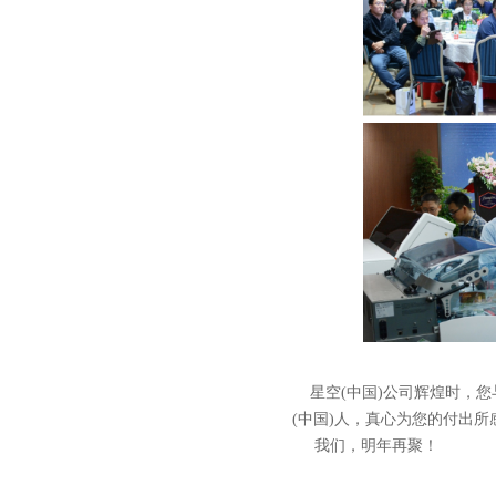
感恩有你 一路同行 丨利德
强强联手 共铸辉煌 | 利德
喜讯：星空(中国)荣获“2018年
喜讯：星空(中国)参考实验室
星空(中国)成功举办2018年代理
星空(中国)盛大亮相2018美国芝
星空(中国)在2017年RELA试验中
再
星空(中国)在2018年卫生部参考
为促进医学装备领域发展
星空(中国)公司辉煌时，您
山水之都，美丽重庆！利
(中国)人，真心为您的付出
我们，明年再聚！
星空(中国)荣获“2017年度中国
2017全国检验大会圆满落幕