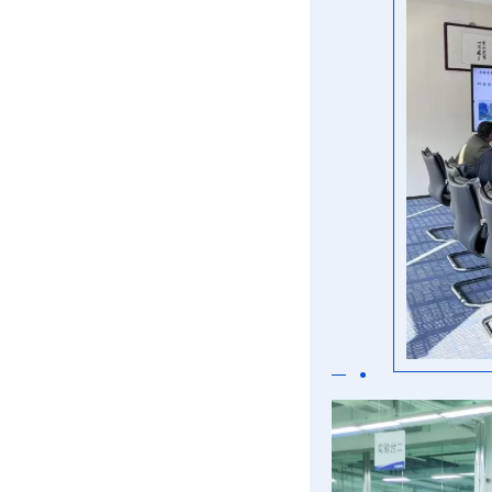
会议回顾丨第二届ZAODX世界
会议预告丨星空(中国)与您相
汇聚智慧 ：善济学社第一
热烈祝贺：广开控股生命
广州开发区管委会副主任
广州市黄埔区委书记陈杰
星空(中国)与高博医疗集团达
喜讯！星空(中国)成功入选“
喜讯！星空(中国)获评北京市
喜讯！星空(中国)医学参考实
星空(中国)荣获经开区五星公
星空(中国)签约MAI47、纷享销