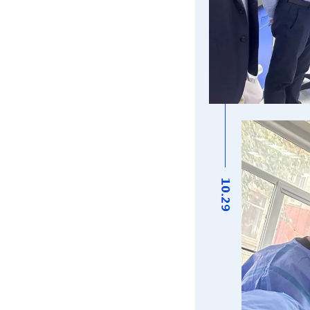
星空(中国)再次入选 “北京专
星空(中国)与苏州立禾生物正
星空(中国)荣获“证券之星·资
星空(中国)与俄罗斯VT公司达成
星空(中国)荣获《中国基金报
清远市市委副书记、市长
中国品牌日丨 星空(中国)以品
活动回顾丨响应健康中国
IFCC执行委员会秘书长及北
星空网页版登录入口丨星空(中
国)2023年度
2024年会盛典丨星空(中国)年会