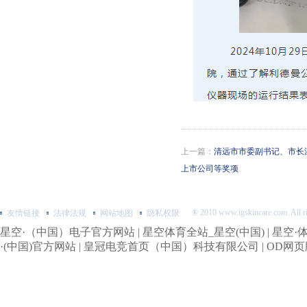
喜讯！星空(中国)获评北京市
喜讯！星空(中国)医学参考实
星空(中国)荣获经开区五星公
星空(中国)签约MAI47、纷享销
客
星空(中国)与润达医疗达成战
上一篇：
清远市市委副书记、市长温
星空(中国)董事长王凯翔先生
上市公司等奖项
喜讯！星空(中国)医学参考实
阿匹斯科技两项新型冠状
® 2010 www.igskincare.com. All
友情链接
法律法规
网站地图
隐私权限
星空·（中国）电子官方网站
|
星空体育全站_星空(中国)
|
星空·
心系武汉|北京星空(中国)向湖
·(中国)官方网站
|
皇冠电竞首页（中国）科技有限公司
|
OD网页
喜讯：星空(中国)荣获“科技
“乘风.破浪.共创.辉煌”