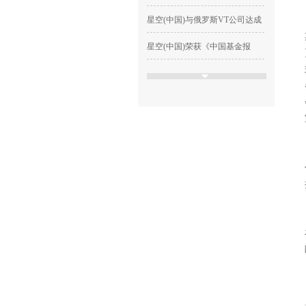
星空(中国)与俄罗斯VT公司达成
星空(中国)荣获《中国基金报
清远市市委副书记、市长
中国品牌日丨 星空(中国)以品
活动回顾丨响应健康中国
IFCC执行委员会秘书长及北
星空网页版登录入口丨星空(中
国)2023年度
2024年会盛典丨星空(中国)年会
喜报|星空(中国)获评北京经开
科研创新│星空(中国)ST2科研
科研创新 │ 星空(中国)子公司