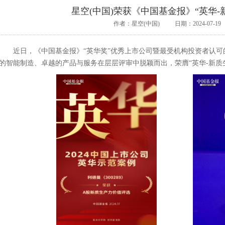
星空(中国)荣获《中国基金报》“英华-
作者：星空(中国)
日期：2024-07-19
近日，《中国基金报》“英华奖”优秀上市公司暨最受机构投资者认
的智能制造、卓越的产品与服务在层层评审中脱颖而出，荣膺“英华-新质