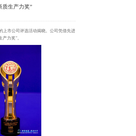
新质生产力奖”
可的上市公司评选活动揭晓。公司凭借先进
生产力奖”。