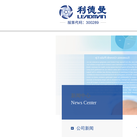
阿匹斯科技两项新型冠状
心系武汉|北京星空(中国)向湖
喜讯：星空(中国)荣获“科技
“乘风.破浪.共创.辉煌”
喜讯：星空(中国)喜迎高新科
感恩有你 一路同行 丨利德
强强联手 共铸辉煌 | 利德
喜讯：星空(中国)荣获“2018年
新闻中心
News Center
喜讯：星空(中国)参考实验室
星空(中国)成功举办2018年代理
星空(中国)盛大亮相2018美国芝
公司新闻