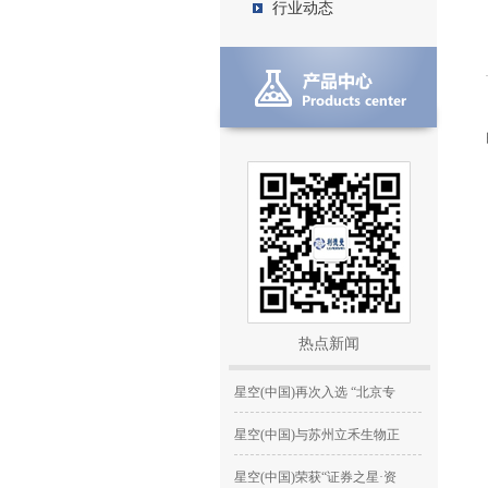
行业动态
星空(中国)在2017年RELA试验中
再
星空(中国)在2018年卫生部参考
为促进医学装备领域发展
山水之都，美丽重庆！利
星空(中国)荣获“2017年度中国
2017全国检验大会圆满落幕
星空(中国)闪耀CACLP 2025：创
新
邀请函丨星空(中国)邀您共聚
热点新闻
星空(中国)获评中上协“2024上
星空(中国)再次入选 “北京专
星空(中国)与苏州立禾生物正
星空(中国)荣获“证券之星·资